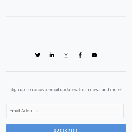
Sign up to receive email updates, fresh news and more!
E
m
a
i
SUBSCRIBE