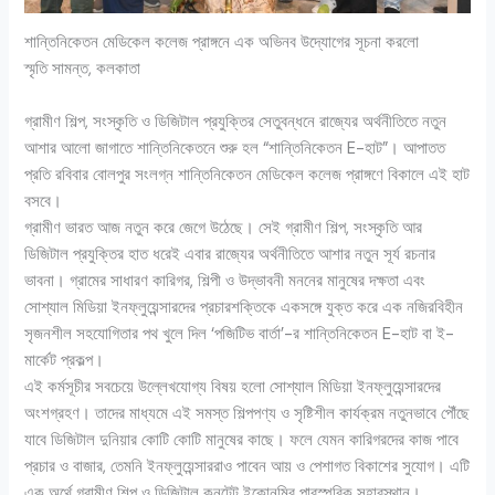
শান্তিনিকেতন মেডিকেল কলেজ প্রাঙ্গনে এক অভিনব উদ্যোগের সূচনা করলো
স্মৃতি সামন্ত, কলকাতা
গ্রামীণ শিল্প, সংস্কৃতি ও ডিজিটাল প্রযুক্তির সেতুবন্ধনে রাজ্যের অর্থনীতিতে নতুন
আশার আলো জাগাতে শান্তিনিকেতনে শুরু হল “শান্তিনিকেতন E-হাট”। আপাতত
প্রতি রবিবার বোলপুর সংলগ্ন শান্তিনিকেতন মেডিকেল কলেজ প্রাঙ্গণে বিকালে এই হাট
বসবে।
গ্রামীণ ভারত আজ নতুন করে জেগে উঠেছে। সেই গ্রামীণ শিল্প, সংস্কৃতি আর
ডিজিটাল প্রযুক্তির হাত ধরেই এবার রাজ্যের অর্থনীতিতে আশার নতুন সূর্য রচনার
ভাবনা। গ্রামের সাধারণ কারিগর, শিল্পী ও উদ্ভাবনী মননের মানুষের দক্ষতা এবং
সোশ্যাল মিডিয়া ইনফ্লুয়েন্সারদের প্রচারশক্তিকে একসঙ্গে যুক্ত করে এক নজিরবিহীন
সৃজনশীল সহযোগিতার পথ খুলে দিল ‘পজিটিভ বার্তা’-র শান্তিনিকেতন E-হাট বা ই-
মার্কেট প্রকল্প।
এই কর্মসূচীর সবচেয়ে উল্লেখযোগ্য বিষয় হলো সোশ্যাল মিডিয়া ইনফ্লুয়েন্সারদের
অংশগ্রহণ। তাদের মাধ্যমে এই সমস্ত শিল্পপণ্য ও সৃষ্টিশীল কার্যক্রম নতুনভাবে পৌঁছে
যাবে ডিজিটাল দুনিয়ার কোটি কোটি মানুষের কাছে। ফলে যেমন কারিগরদের কাজ পাবে
প্রচার ও বাজার, তেমনি ইনফ্লুয়েন্সাররাও পাবেন আয় ও পেশাগত বিকাশের সুযোগ। এটি
এক অর্থে গ্রামীণ শিল্প ও ডিজিটাল কনটেন্ট ইকোনমির পারস্পরিক সহাবস্থান।