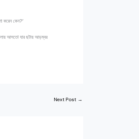
 শো করেন কেন?’
লোয় আসতে! যার ছটায় আড়ম্বর
Next Post
→