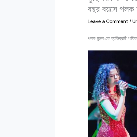
বছর বয়সে পলক য
Leave a Comment
/
U
পলক মুছল,এক ব্যতিক্রমী গায়িক