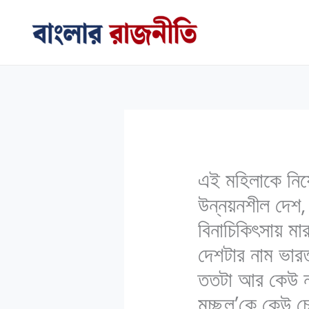
Skip
to
content
এই মহিলাকে নিয়
উন্নয়নশীল দেশ
বিনাচিকিৎসায় মার
দেশটার নাম ভারত
ততটা আর কেউ নয
মুচ্ছল’কে কেউ চ