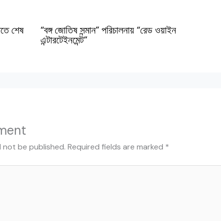
িতে শেষ
“বঙ্গ জোতিষ সন্মান” পরিচালনায় “রেড ওয়াইন
এন্টারটেইনমেন্ট”
ment
l not be published.
Required fields are marked
*