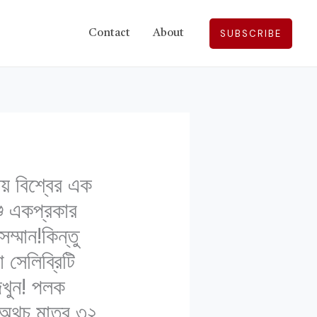
SUBSCRIBE
Contact
About
য় বিশ্বের এক
ু একপ্রকার
ম্মান!কিন্তু
সেলিব্রিটি
েখুন! পলক
়।অথচ মাত্র ৩২