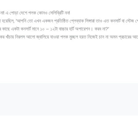
় না! এ পোড়া দেশে পলক কোনও সেলিব্রিটি নন!
রা হয়েছিল, ‘আপনি তো এখন একজন প্রতিষ্ঠিত প্লেব্যাক সিঙ্গার! তাও এত কনসার্ট বা স্টেজ
ার কাছে একটা কনসার্ট মানে ১০ – ১২টা বাচ্চার হার্ট অপারেশন। করব না?’
ের খাঁচায় নিরলস আলো জ্বালিয়ে যাওয়া পলক মুচ্ছল হয়ত নিজেই চান না অমন প্রচারের আ