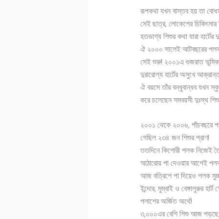
রূপকথা যখন বাস্তব হয় তা বোধ
সেই ছাত্র, লোকেশের চিকিৎসার 
হতভাগ্য শিশুর কথা যারা হার্টের 
ঐ ২০০০ সালেই আটবছরের পলক এক
সেই শুরু! ২০০১এ গুজরাত ভূমিক
দুরারোগ্য হার্টের অসুখে আক্রান
ঐ বয়সে তাঁর বন্ধুবান্ধব যখন স্
করে চলেছেন সমবয়সী দুঃস্থ শিশু
২০০১ থেকে ২০০৬, পাঁচবছরে পলক 
গেছিল ২৩৪ জন শিশুর প্রাণ!
ততদিনে কিশোরী পলক নিজেই তৈরি
আঠারোয় পা দেওয়ার আগেই পলক ম
আজ বত্রিশে পা দিয়েও পলক মুচ
ইন্দোর, মুম্বাই ও বেঙ্গালুরুর 
পলাশের অর্জিত অর্থে!
৩,০০০এর বেশি শিশু আজ পড়ছে, খ