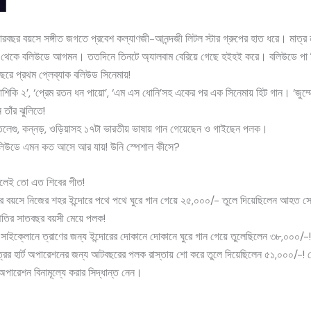
রবছর বয়সে সঙ্গীত জগতে প্রবেশ কল্যাণজী-আনন্দজী লিটল স্টার গ্রুপের হাত ধরে। মাত্র ন
দোর থেকে বলিউডে আগমন। ততদিনে তিনটে অ্যালবাম বেরিয়ে গেছে হইহই করে। বলিউডে পা দ
রে প্রথম প্লেব্যাক বলিউড সিনেমায়!
আশিকি ২’, ‘প্রেম রতন ধন পায়ো’, ‘এম এস ধোনি’সহ একের পর এক সিনেমায় হিট গান। ‘জুম্মে
তাঁর ঝুলিতে!
ি, তেলেগু, কন্নড়, ওড়িয়াসহ ১৭টা ভারতীয় ভাষায় গান গেয়েছেন ও গাইছেন পলক।
িউডে এমন কত আসে আর যায়! উনি স্পেশাল কীসে?
ব বলেই তো এত শিবের গীত!
তবছর বয়সে নিজের শহর ইন্দোরে পথে পথে ঘুরে গান গেয়ে ২৫,০০০/- তুলে দিয়েছিলেন আহত সে
তির সাতবছর বয়সী মেয়ে পলক!
াইক্লোনে ত্রাণের জন্য ইন্দোরের দোকানে দোকানে ঘুরে গান গেয়ে তুলেছিলেন ৩৮,০০০/-!
্রের হার্ট অপারেশনের জন্য আটবছরের পলক রাস্তায় শো করে তুলে দিয়েছিলেন ৫১,০০০/-
 অপারেশন বিনামূল্যে করার সিদ্ধান্ত নেন।