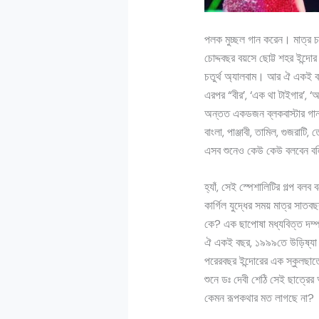
পলক মুচ্ছল গান করেন। মাত্র চা
চোদ্দবছর বয়সে ছোট্ট শহর ইন্
চতুর্থ অ্যালবাম। আর ঐ একই বছ
এরপর “বীর’, ‘এক থা টাইগার’, ‘
অন্তত একডজন ব্লকবাস্টার গান 
বাংলা, পাঞ্জাবী, তামিল, গুজরাট
এসব শুনেও কেউ কেউ বলবেন বল
হ্যাঁ, সেই স্পেশালিটির গল্প বল
কার্গিল যুদ্ধের সময় মাত্র সা
কে? এক ছাপোষা মধ্যবিত্ত দম্প
ঐ একই বছর, ১৯৯৯তে উড়িষ্যা স
পরেরবছর ইন্দোরের এক স্কুলছাত
শুনে ডঃ দেবী শেঠি সেই ছাত্রের
কেমন রূপকথার মত লাগছে না?