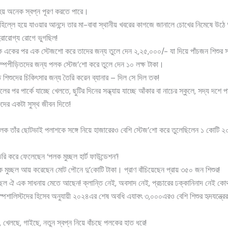
হয় অনেক স্বপ্ন পূরণ করতে পারে।
হিল্লে হয়ে যাওয়ার আনন্দে তার মা-বাবা স্থানীয় খবরের কাগজে জানালে চোখের নিমেষে 
দুরারোগ্য রোগে ভুগছিল!
ের পর এক স্টেজশো করে তাদের জন্য তুলে দেন ২,২৫,০০০/- যা দিয়ে পাঁচজন শিশুর স
ম্পপীড়িতদের জন্য পলক স্টেজ’শো করে তুলে দেন ১০ লক্ষ টাকা।
্ত শিশুদের চিকিৎসার জন্য তৈরি করেন ব্যানার – দিল সে দিল তক!
কুলের পর পার্কে যাচ্ছে খেলতে, ছুটির দিনের সন্ধ্যায় যাচ্ছে আঁকার বা নাচের স্কুলে, সদ্য দ
দের একটা সুস্থ জীবন দিতে!
তাঁর ছোটভাই পলাশকে সঙ্গে নিয়ে হাজারেরও বেশি স্টেজ’শো করে তুলেছিলেন ১ কোটি ২০ লক
 করে ফেলেছেন ‘পলক মুচ্ছল হার্ট ফাউন্ডেশন’!
ুচ্ছল আয় করেছেন মোট পৌনে দু’কোটি টাকা। প্রাণ বাঁচিয়েছেন প্রায় ৩৫০ জন শিশুর!
্ছল ঐ এক সাধনায় মেতে আছেন! ক্লান্তি নেই, অবসাদ নেই, প্রচারের ঢক্কানিনাদ নেই কো
হার্ট স্পেশালিস্টদের হিসেব অনুযায়ী ২০২৪এর শেষ অবধি এযাবৎ ৩,০০০এরও বেশি শিশুর হৃদযন্ত
েলছে, গাইছে, নতুন স্বপ্ন নিয়ে বাঁচছে পলকের হাত ধরে!